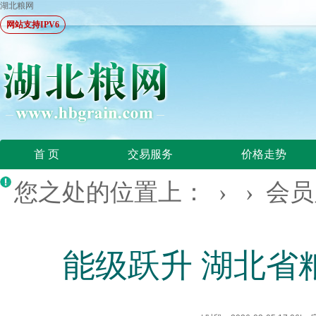
湖北粮网
网站支持IPV6
首 页
交易服务
价格走势
您之处的位置上： › ›
会员
能级跃升 湖北省粮